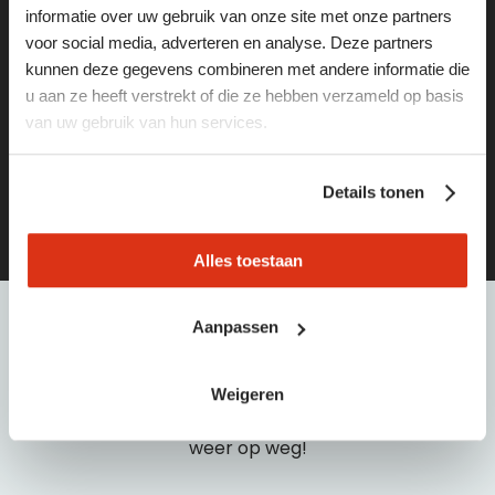
informatie over uw gebruik van onze site met onze partners
weg
voor social media, adverteren en analyse. Deze partners
kunnen deze gegevens combineren met andere informatie die
Vind de leukste vacatures of het juiste personeel via
u aan ze heeft verstrekt of die ze hebben verzameld op basis
deze pagina’s:
van uw gebruik van hun services.
vacatures
Details tonen
opdrachtgevers
Alles toestaan
Aanpassen
hulp
nodig?
Weigeren
Bel of e-mail dan met één van onze medewerkers:
040 21 55 440 | info@baanbreed.nl. Wij helpen je snel
weer op weg!