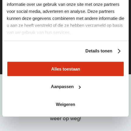
informatie over uw gebruik van onze site met onze partners
weg
voor social media, adverteren en analyse. Deze partners
kunnen deze gegevens combineren met andere informatie die
Vind de leukste vacatures of het juiste personeel via
u aan ze heeft verstrekt of die ze hebben verzameld op basis
deze pagina’s:
van uw gebruik van hun services.
vacatures
Details tonen
opdrachtgevers
Alles toestaan
Aanpassen
hulp
nodig?
Weigeren
Bel of e-mail dan met één van onze medewerkers:
040 21 55 440 | info@baanbreed.nl. Wij helpen je snel
weer op weg!