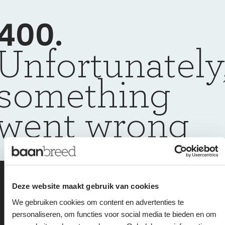
400.
Unfortunately
something
went wrong
we are happy to
Deze website maakt gebruik van cookies
We gebruiken cookies om content en advertenties te
help you get back
personaliseren, om functies voor social media te bieden en om