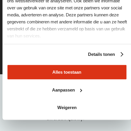
ons websiteverkeer te analyseren. Ook delen we informatie
on track
over uw gebruik van onze site met onze partners voor social
media, adverteren en analyse. Deze partners kunnen deze
gegevens combineren met andere informatie die u aan ze heeft
Find the best vacancies or the right staff via these
verstrekt of die ze hebben verzameld op basis van uw gebruik
pages:
van hun services.
vacancies
Details tonen
employers
Alles toestaan
need
help?
Aanpassen
Please call or email one of our employees: 040 21 55
Weigeren
440 | info@baanbreed.nl. We will help you get back
on track quickly!