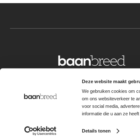
Deze website maakt gebru
We gebruiken cookies om con
om ons websiteverkeer te an
voor social media, adverte
informatie die u aan ze heef
Privacy Statement
Disclaimer
Terms and Conditions
Details tonen