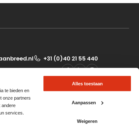
aanbreed.nl
+31 (0)40 21 55 440
Social media
Alles toestaan
ia te bieden en
t onze partners
Aanpassen
t andere
un services.
© 2024 Baanbreed. All rights reserved.
Weigeren