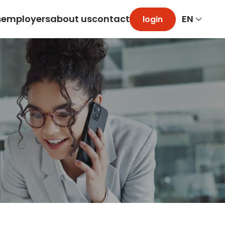
s
employers
about us
contact
login