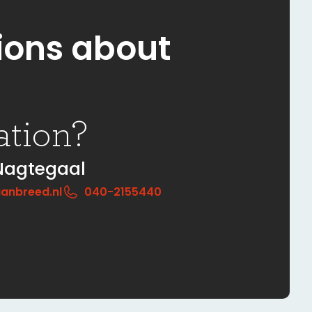
ions about
ation?
Nagtegaal
anbreed.nl
040-2155440