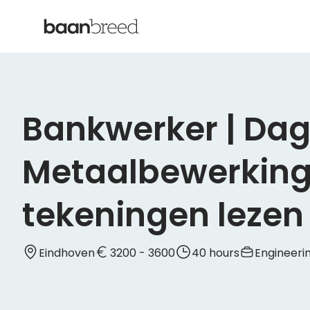
Bankwerker | Dagd
Metaalbewerking 
tekeningen lezen
Eindhoven
3200 - 3600
40 hours
Engineeri
Werk jij graag met precisie en zie jij direct wanneer i
het finetunen van hightech onderdelen binnen de maa