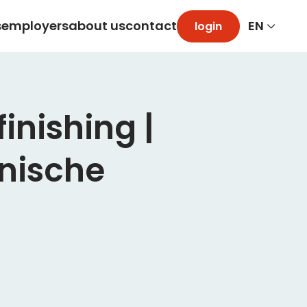
s
employers
about us
contact
login
inishing |
hnische