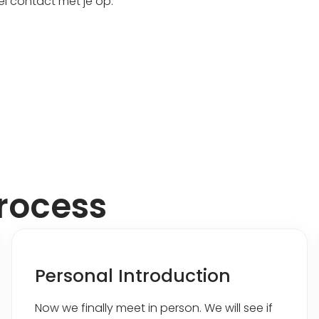
nel contact met je op.
process
Personal Introduction
Now we finally meet in person. We will see if