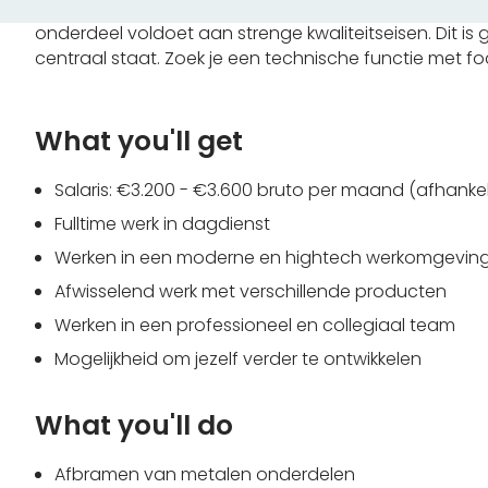
detail, soms tot wel 40x vergroot. Je werkt zelfstand
onderdeel voldoet aan strenge kwaliteitseisen. Dit 
centraal staat. Zoek je een technische functie met focu
What you'll get
Salaris: €3.200 - €3.600 bruto per maand (afhankeli
Fulltime werk in dagdienst
Werken in een moderne en hightech werkomgevin
Afwisselend werk met verschillende producten
Werken in een professioneel en collegiaal team
Mogelijkheid om jezelf verder te ontwikkelen
What you'll do
Afbramen van metalen onderdelen