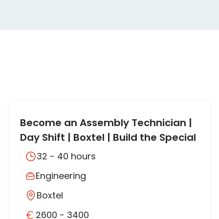
Become an Assembly Technician |
Day Shift | Boxtel | Build the Special
Effects of the Future!
32 - 40 hours
Engineering
Boxtel
2600 - 3400