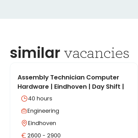
similar
vacancies
Assembly Technician Computer
Hardware | Eindhoven | Day Shift |
Work with Technology and
40 hours
Computers!
Engineering
Eindhoven
2600 - 2900