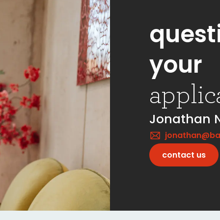
quest
your
applic
Jonathan 
jonathan@ba
contact us