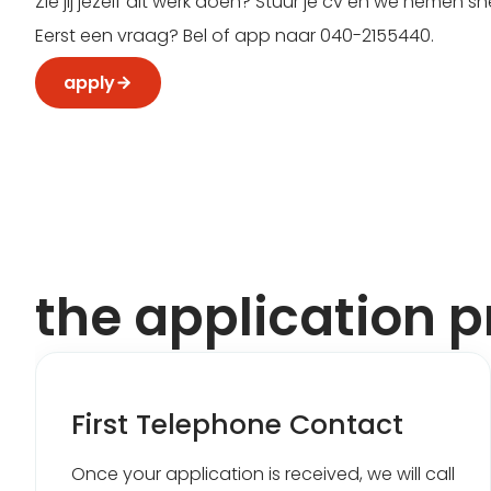
Zie jij jezelf dit werk doen? Stuur je cv en we nemen s
Eerst een vraag? Bel of app naar 040-2155440.
apply
the application 
First Telephone Contact
Once your application is received, we will call