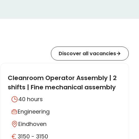
Discover all vacancies
Cleanroom Operator Assembly | 2
shifts | Fine mechanical assembly
(assembly experience required) |
40 hours
HQ Pack
Engineering
Eindhoven
3150 - 3150