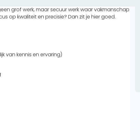
ig vanaf technische tekeningen en zorgt dat elk
is geen grof werk, maar secuur werk waar vakmanschap
s op kwaliteit en precisie? Dan zit je hier goed.
jk van kennis en ervaring)
g