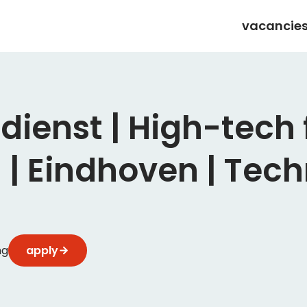
vacancie
ienst | High-tech f
| Eindhoven | Tec
ng
apply
ets écht goed is afgewerkt? Als Bankwerker werk je aan
kindustrie. Je bewerkt en werkt producten af tot in