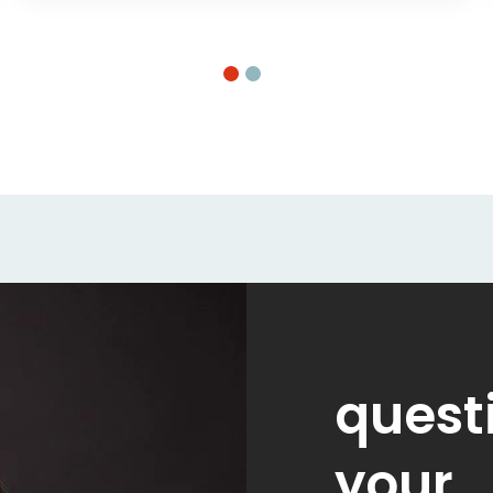
quest
your