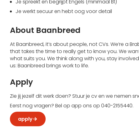
Je spreekt en begrijpt Engels (minimaal B1)
Je werkt secuur en hebt oog voor detail
About Baanbreed
At Baanbreed, it’s about people, not CVs. We’re a Br
that takes the time to really get to know you. We 
what suits you. We think along with you, stay involve
us: Baanbreed brings work to life.
Apply
Zie jij jezelf dit werk doen? Stuur je cv en we nemen s
Eerst nog vragen? Bel op app ons op 040-2155440.
apply