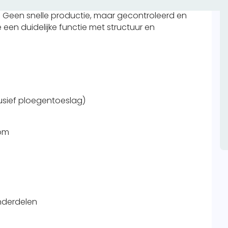
 en zorgt dat alles exact klopt. Dit is secuur werk
n. Geen snelle productie, maar gecontroleerd en
een duidelijke functie met structuur en
lusief ploegentoeslag)
oom
nderdelen