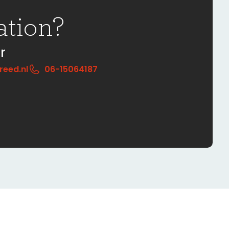
ation?
r
eed.nl
06-15064187