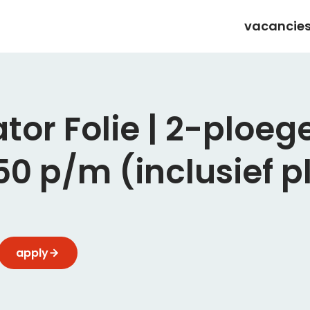
vacancie
or Folie | 2-ploeg
50 p/m (inclusief p
apply
 maar standaard. Als Cleanroom Operator Foil werk je
anbrengen van folie op hightech onderdelen. Je leest