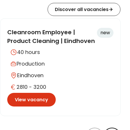
Discover all vacancies
Cleanroom Employee |
new
Product Cleaning | Eindhoven
| High-Tech
40 hours
Production
Eindhoven
2810 - 3200
View vacancy