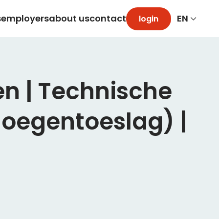
s
employers
about us
contact
login
en | Technische
loegentoeslag) |