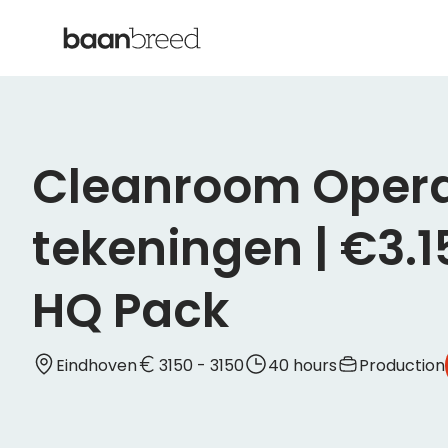
Cleanroom Operat
tekeningen | €3.1
HQ Pack
Eindhoven
3150 - 3150
40 hours
Production
Werken in een cleanroom waar precisie geen keuze is,
in 2-ploegen en ben je bezig met het verwerken en a