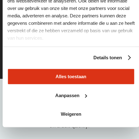
ons websiteverkeer te analyseren. Ook delen we informatie
on track
over uw gebruik van onze site met onze partners voor social
media, adverteren en analyse. Deze partners kunnen deze
gegevens combineren met andere informatie die u aan ze heeft
Find the best vacancies or the right staff via these
verstrekt of die ze hebben verzameld op basis van uw gebruik
pages:
van hun services.
vacancies
Details tonen
employers
Alles toestaan
need
help?
Aanpassen
Please call or email one of our employees: 040 21 55
Weigeren
440 | info@baanbreed.nl. We will help you get back
on track quickly!