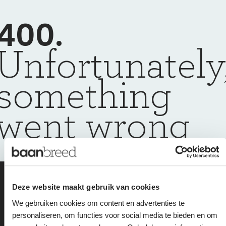
400.
Unfortunately
something
went wrong
we are happy to
Deze website maakt gebruik van cookies
We gebruiken cookies om content en advertenties te
help you get back
personaliseren, om functies voor social media te bieden en om