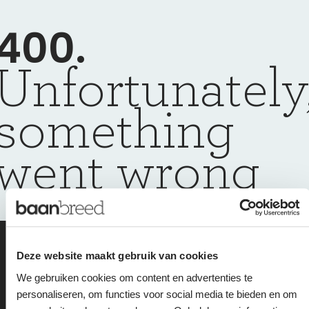
400.
Unfortunately
something
went wrong
we are happy to
Deze website maakt gebruik van cookies
We gebruiken cookies om content en advertenties te
help you get back
personaliseren, om functies voor social media te bieden en om