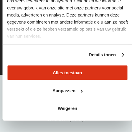
ons websiteverkeer te analyseren. Ook delen we informatie
on track
over uw gebruik van onze site met onze partners voor social
media, adverteren en analyse. Deze partners kunnen deze
gegevens combineren met andere informatie die u aan ze heeft
Find the best vacancies or the right staff via these
verstrekt of die ze hebben verzameld op basis van uw gebruik
pages:
van hun services.
vacancies
Details tonen
employers
Alles toestaan
need
help?
Aanpassen
Please call or email one of our employees: 040 21 55
Weigeren
440 | info@baanbreed.nl. We will help you get back
on track quickly!