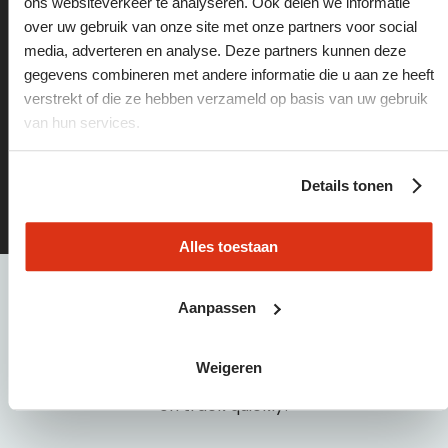
ons websiteverkeer te analyseren. Ook delen we informatie
on track
over uw gebruik van onze site met onze partners voor social
media, adverteren en analyse. Deze partners kunnen deze
gegevens combineren met andere informatie die u aan ze heeft
Find the best vacancies or the right staff via these
verstrekt of die ze hebben verzameld op basis van uw gebruik
pages:
van hun services.
vacancies
Details tonen
employers
Alles toestaan
need
help?
Aanpassen
Please call or email one of our employees: 040 21 55
Weigeren
440 | info@baanbreed.nl. We will help you get back
on track quickly!