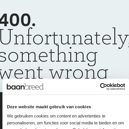
400.
Unfortunately
something
went wrong
we are happy to
Deze website maakt gebruik van cookies
We gebruiken cookies om content en advertenties te
help you get back
personaliseren, om functies voor social media te bieden en om