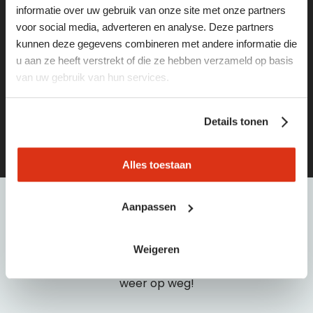
informatie over uw gebruik van onze site met onze partners
weg
voor social media, adverteren en analyse. Deze partners
kunnen deze gegevens combineren met andere informatie die
Vind de leukste vacatures of het juiste personeel via
u aan ze heeft verstrekt of die ze hebben verzameld op basis
deze pagina’s:
van uw gebruik van hun services.
vacatures
Details tonen
opdrachtgevers
Alles toestaan
Aanpassen
hulp
nodig?
Weigeren
Bel of e-mail dan met één van onze medewerkers:
040 21 55 440 | info@baanbreed.nl. Wij helpen je snel
weer op weg!