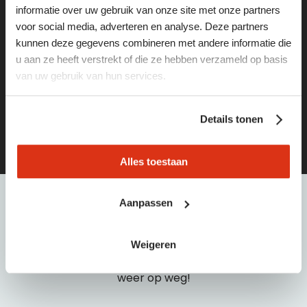
informatie over uw gebruik van onze site met onze partners
weg
voor social media, adverteren en analyse. Deze partners
kunnen deze gegevens combineren met andere informatie die
Vind de leukste vacatures of het juiste personeel via
u aan ze heeft verstrekt of die ze hebben verzameld op basis
deze pagina’s:
van uw gebruik van hun services.
vacatures
Details tonen
opdrachtgevers
Alles toestaan
Aanpassen
hulp
nodig?
Weigeren
Bel of e-mail dan met één van onze medewerkers:
040 21 55 440 | info@baanbreed.nl. Wij helpen je snel
weer op weg!