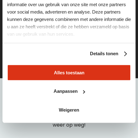
informatie over uw gebruik van onze site met onze partners
weg
voor social media, adverteren en analyse. Deze partners
kunnen deze gegevens combineren met andere informatie die
Vind de leukste vacatures of het juiste personeel via
u aan ze heeft verstrekt of die ze hebben verzameld op basis
deze pagina’s:
van uw gebruik van hun services.
vacatures
Details tonen
opdrachtgevers
Alles toestaan
Aanpassen
hulp
nodig?
Weigeren
Bel of e-mail dan met één van onze medewerkers:
040 21 55 440 | info@baanbreed.nl. Wij helpen je snel
weer op weg!